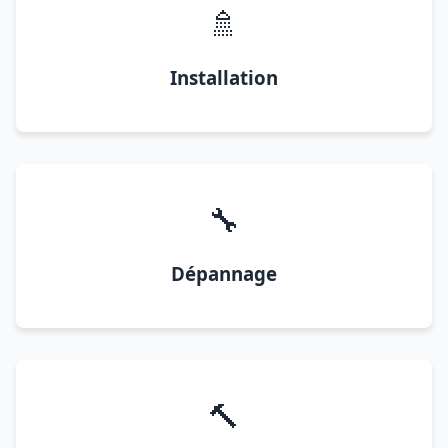
🚿
Installation
🔧
Dépannage
🔨