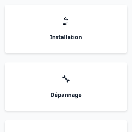
🚿
Installation
🔧
Dépannage