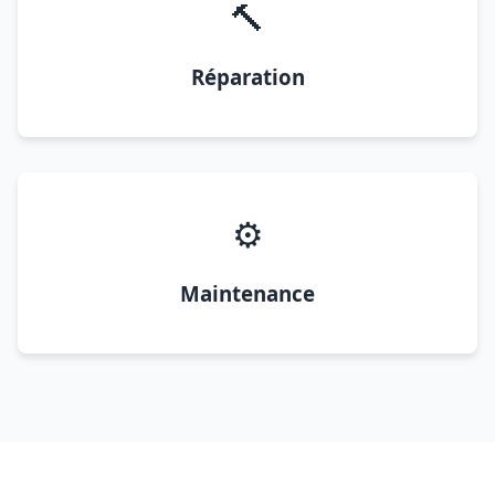
🔨
Réparation
⚙️
Maintenance