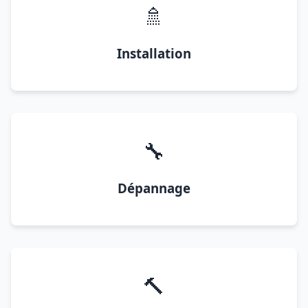
🚿
Installation
🔧
Dépannage
🔨