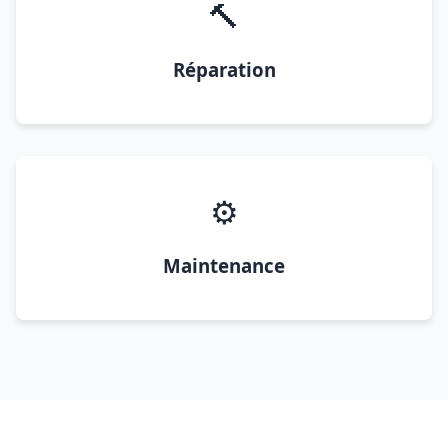
🔨
Réparation
⚙️
Maintenance