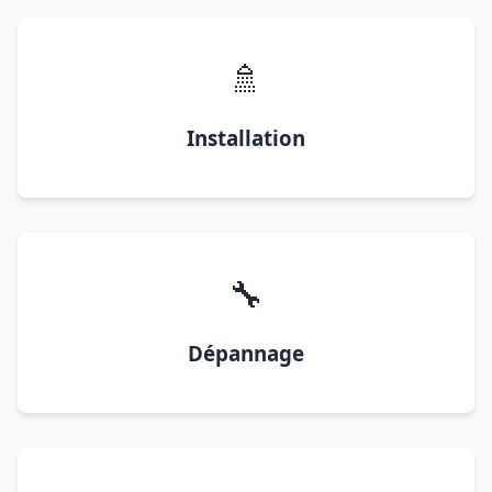
🚿
Installation
🔧
Dépannage