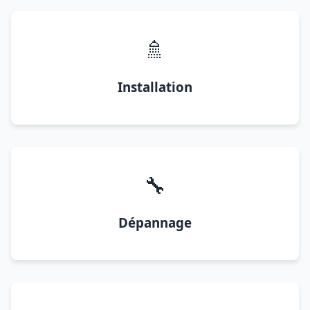
🚿
Installation
🔧
Dépannage