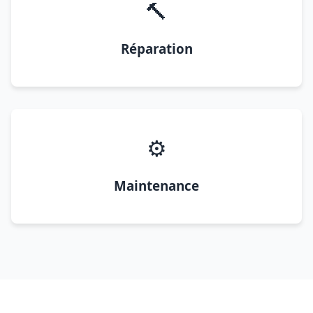
🔨
Réparation
⚙️
Maintenance