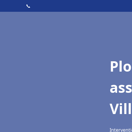
📞
Pl
as
Vil
Interventi