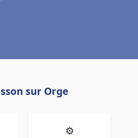
isson sur Orge
⚙️