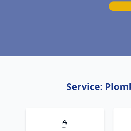
Service: Plom
🚿