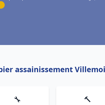
bier assainissement Villemo
🔧
🔨