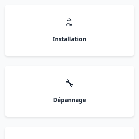
🚿
Installation
🔧
Dépannage