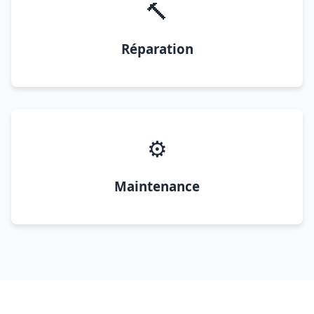
🔨
Réparation
⚙️
Maintenance