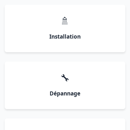
🚿
Installation
🔧
Dépannage