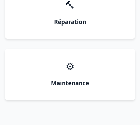
🔨
Réparation
⚙️
Maintenance