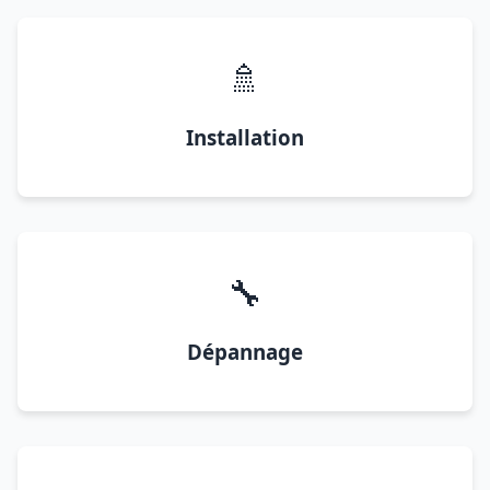
🚿
Installation
🔧
Dépannage