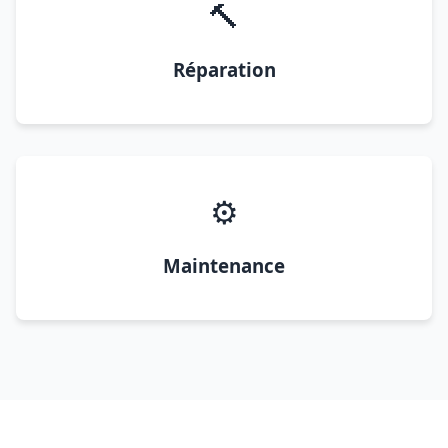
🔨
Réparation
⚙️
Maintenance