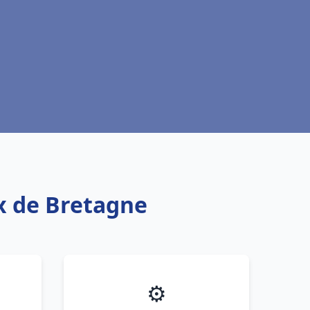
x de Bretagne
⚙️