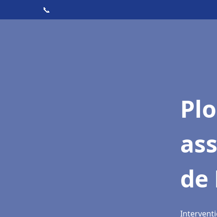
📞
Pl
as
de
Intervent