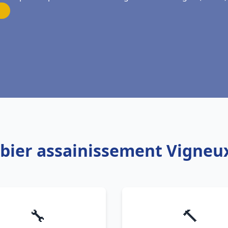
mbier assainissement Vigneu
🔧
🔨