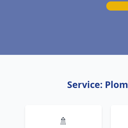
Service: Plo
🚿