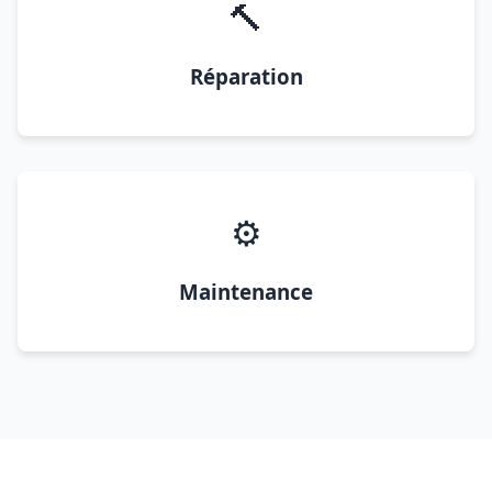
🔨
Réparation
⚙️
Maintenance