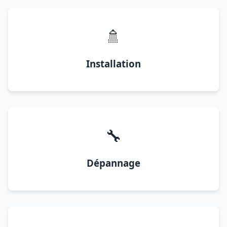
🚿
Installation
🔧
Dépannage