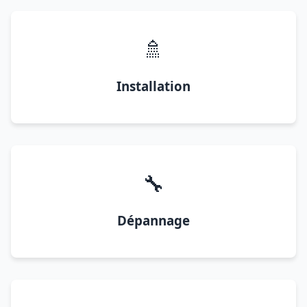
🚿
Installation
🔧
Dépannage