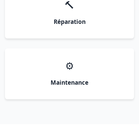
🔨
Réparation
⚙️
Maintenance