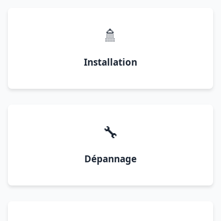
🚿
Installation
🔧
Dépannage