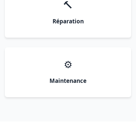
🔨
Réparation
⚙️
Maintenance