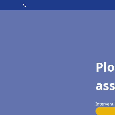
📞
Pl
as
Interventi