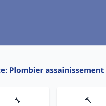
ce: Plombier assainissement
🔧
🔨