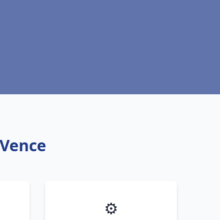
 Vence
⚙️