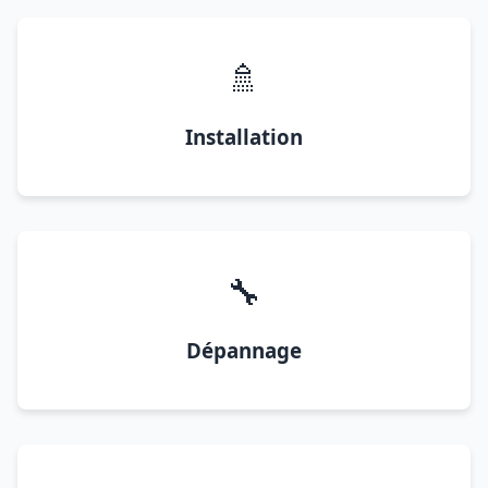
🚿
Installation
🔧
Dépannage