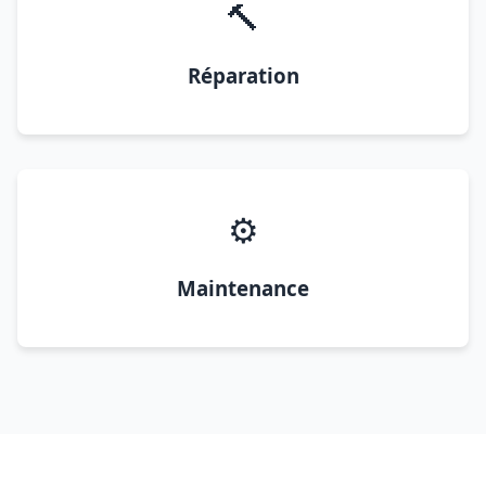
🔨
Réparation
⚙️
Maintenance