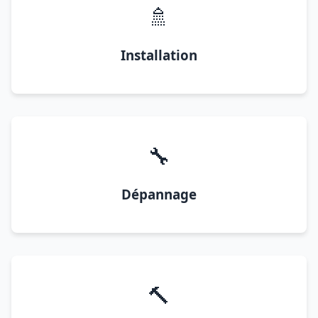
🚿
Installation
🔧
Dépannage
🔨