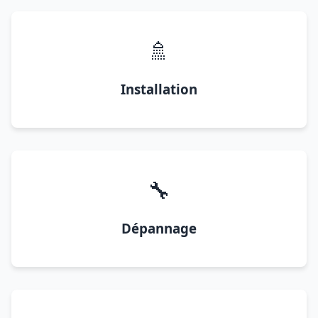
🚿
Installation
🔧
Dépannage