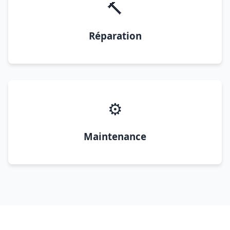
🔨
Réparation
⚙️
Maintenance