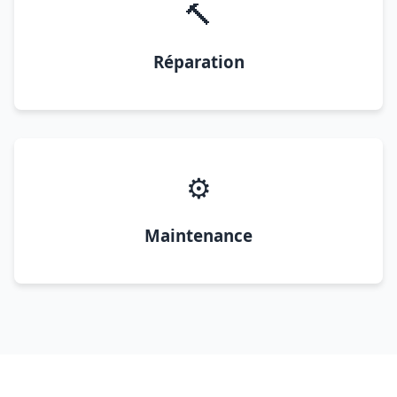
🔨
Réparation
⚙️
Maintenance