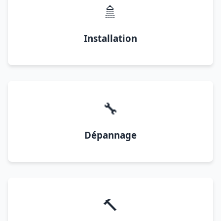
🚿
Installation
🔧
Dépannage
🔨