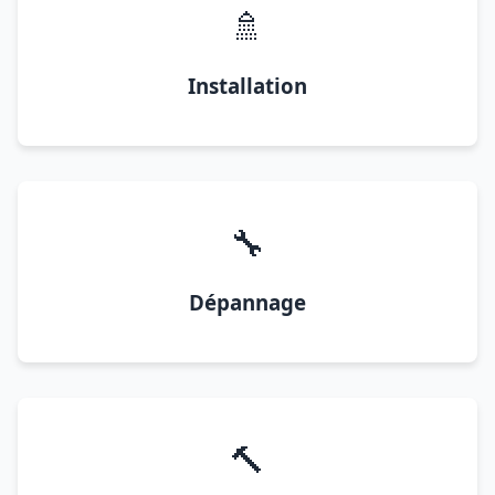
🚿
Installation
🔧
Dépannage
🔨