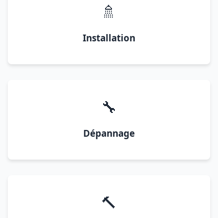
🚿
Installation
🔧
Dépannage
🔨