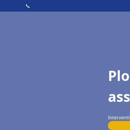
📞
Pl
ass
Interventi