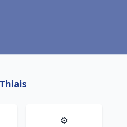
Thiais
⚙️