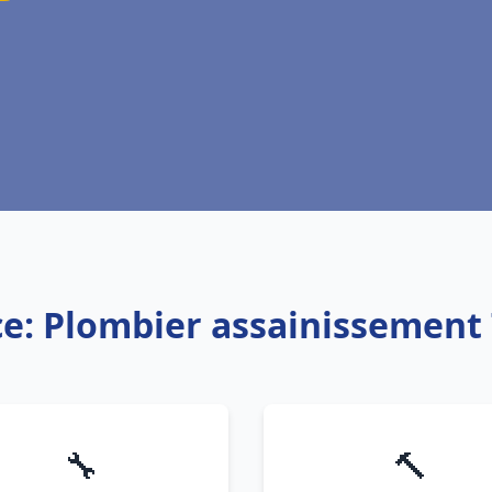
ce: Plombier assainissement 
🔧
🔨