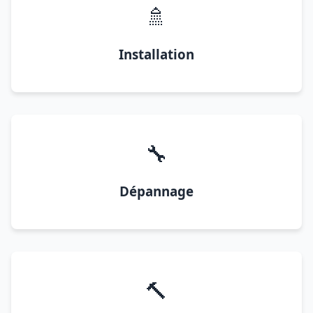
🚿
Installation
🔧
Dépannage
🔨