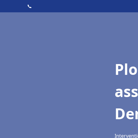
📞
Pl
ass
De
Interventi