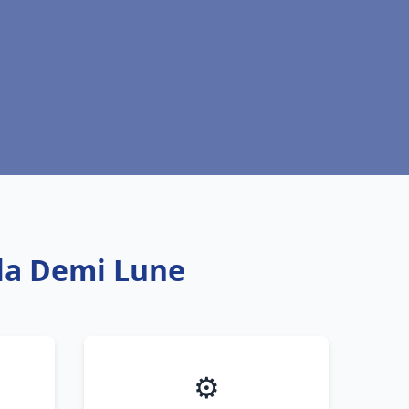
 la Demi Lune
⚙️