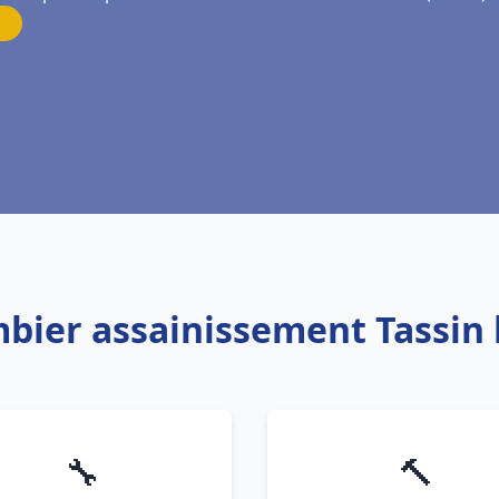
mbier assainissement Tassin
🔧
🔨