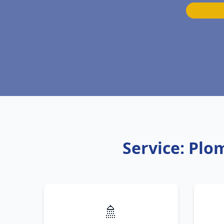
Service: Plo
🚿