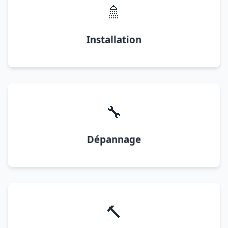
🚿
Installation
🔧
Dépannage
🔨