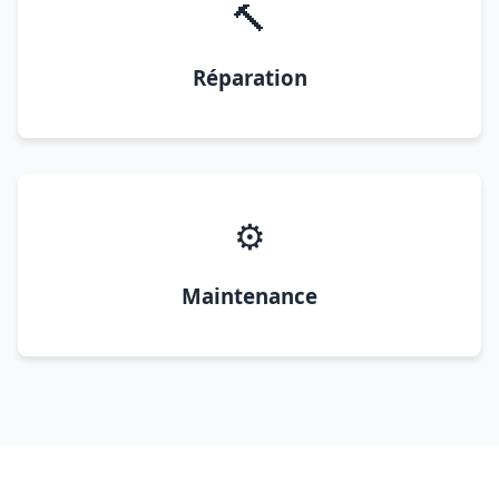
🔨
Réparation
⚙️
Maintenance