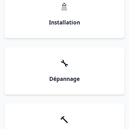
🚿
Installation
🔧
Dépannage
🔨