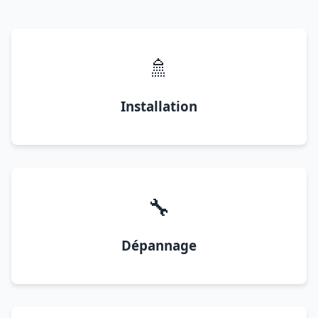
🚿
Installation
🔧
Dépannage