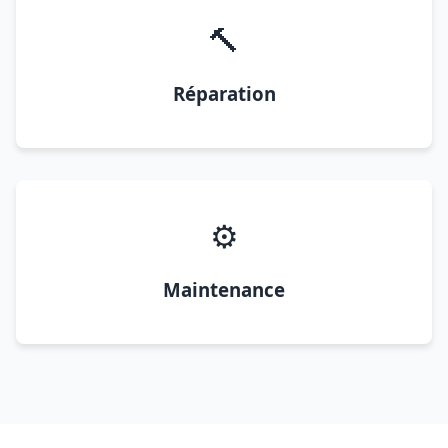
🔨
Réparation
⚙️
Maintenance