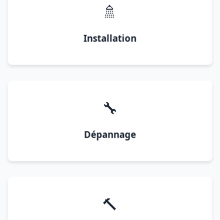
🚿
Installation
🔧
Dépannage
🔨