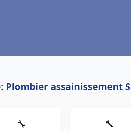
e: Plombier assainissement 
🔧
🔨