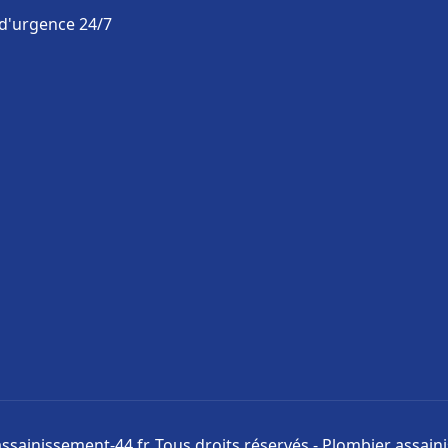
 d'urgence 24/7
ssainissement-44.fr. Tous droits réservés - Plombier assai