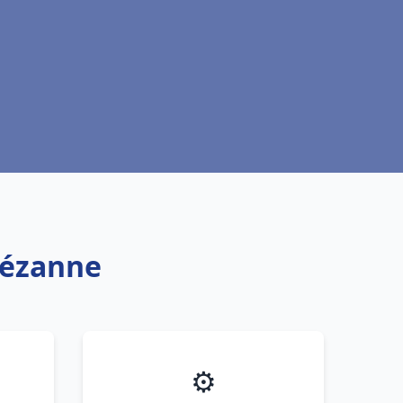
Sézanne
⚙️