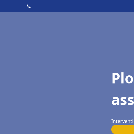
📞
Pl
as
Intervent