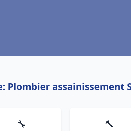
e: Plombier assainissement 
🔧
🔨