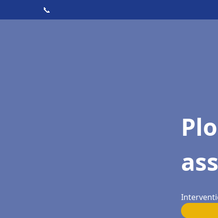
📞
Pl
as
Interventi