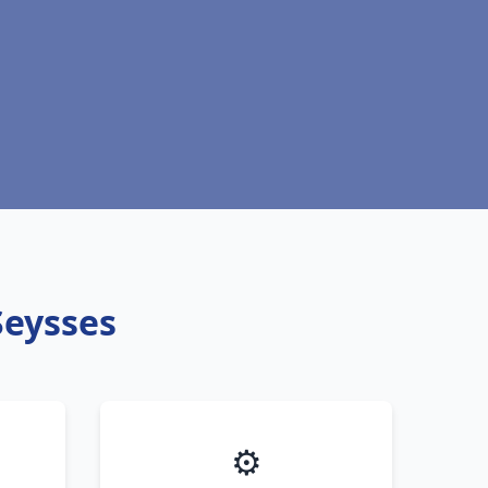
Seysses
⚙️