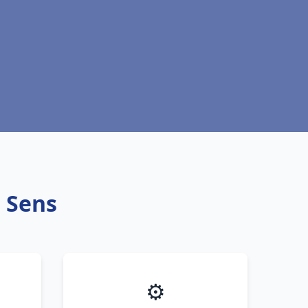
t Sens
⚙️