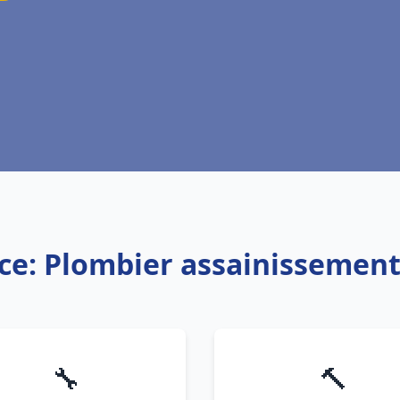
ce: Plombier assainissemen
🔧
🔨