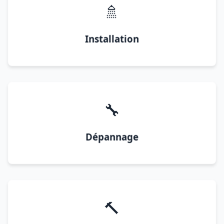
🚿
Installation
🔧
Dépannage
🔨