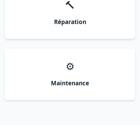
🔨
Réparation
⚙️
Maintenance