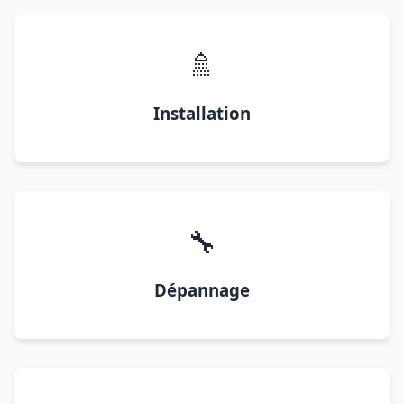
🚿
Installation
🔧
Dépannage