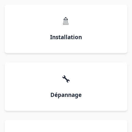
🚿
Installation
🔧
Dépannage