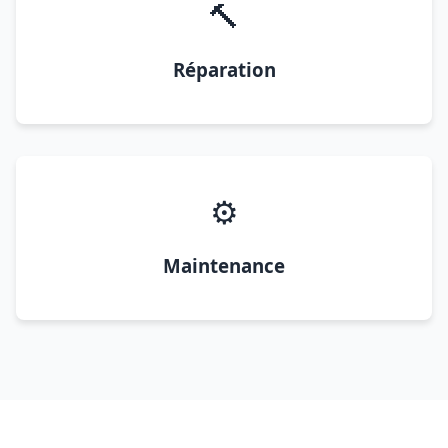
🔨
Réparation
⚙️
Maintenance