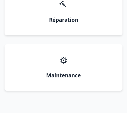
🔨
Réparation
⚙️
Maintenance