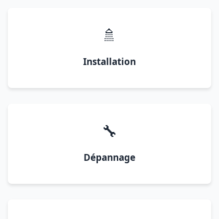
🚿
Installation
🔧
Dépannage