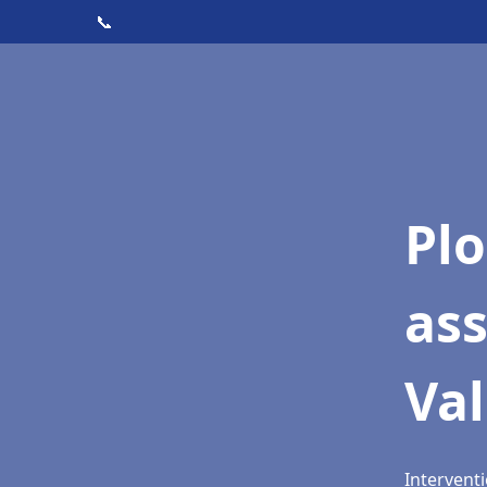
📞
Pl
as
Val
Interventi