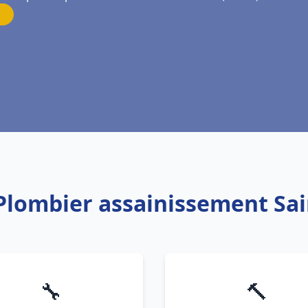
 Plombier assainissement Sain
🔧
🔨