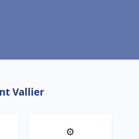
t Vallier
⚙️