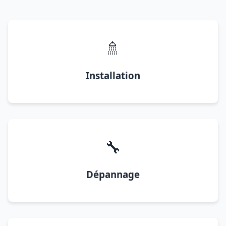
🚿
Installation
🔧
Dépannage