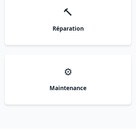
🔨
Réparation
⚙️
Maintenance