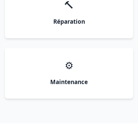
🔨
Réparation
⚙️
Maintenance