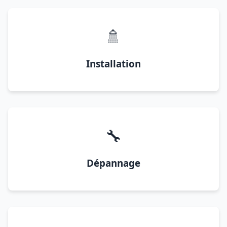
🚿
Installation
🔧
Dépannage