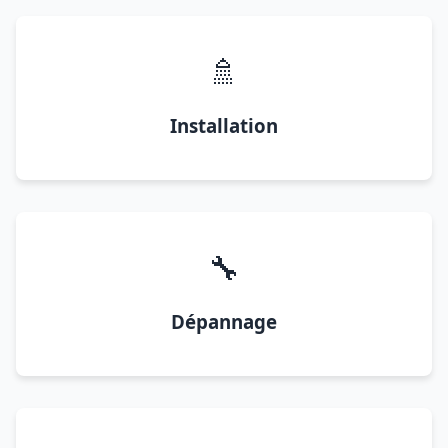
🚿
Installation
🔧
Dépannage