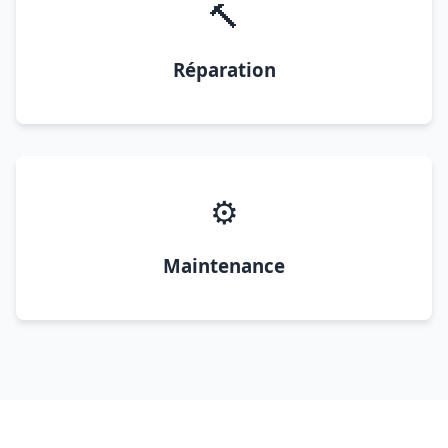
🔨
Réparation
⚙️
Maintenance