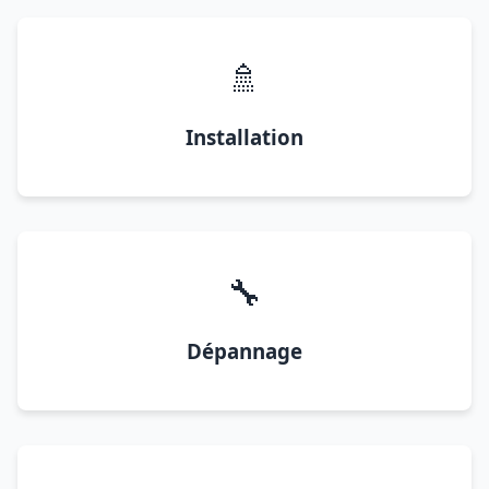
🚿
Installation
🔧
Dépannage