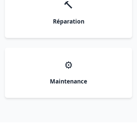
🔨
Réparation
⚙️
Maintenance