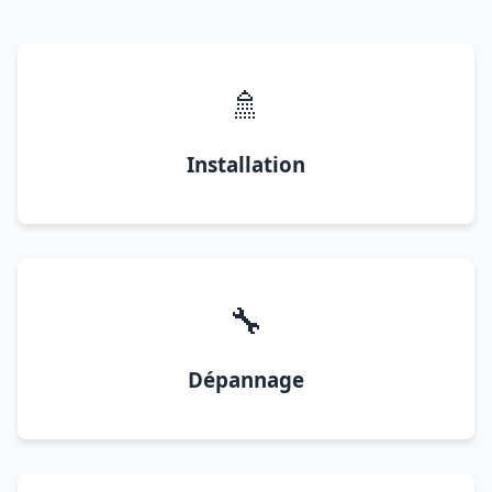
🚿
Installation
🔧
Dépannage