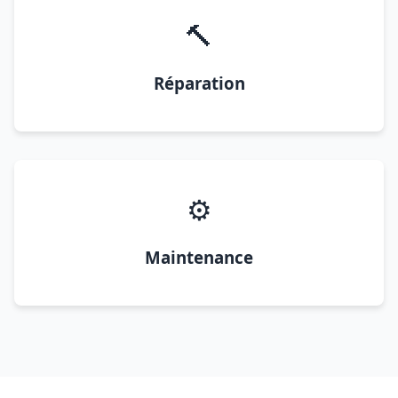
🔨
Réparation
⚙️
Maintenance