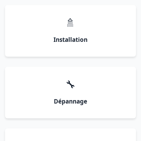
🚿
Installation
🔧
Dépannage