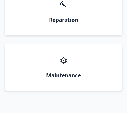
🔨
Réparation
⚙️
Maintenance