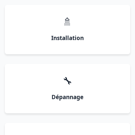
🚿
Installation
🔧
Dépannage