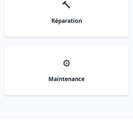
🔨
Réparation
⚙️
Maintenance