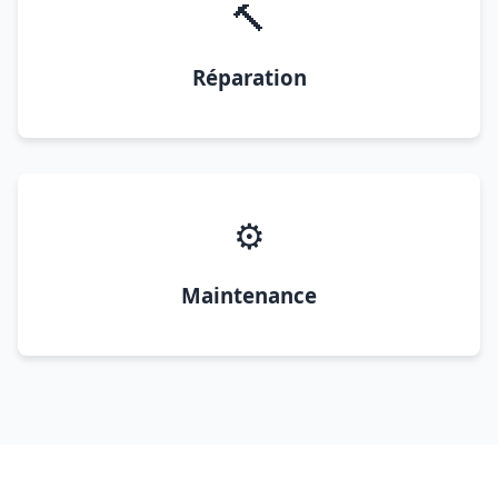
🔨
Réparation
⚙️
Maintenance