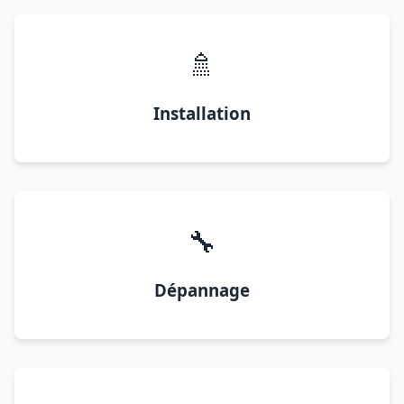
🚿
Installation
🔧
Dépannage