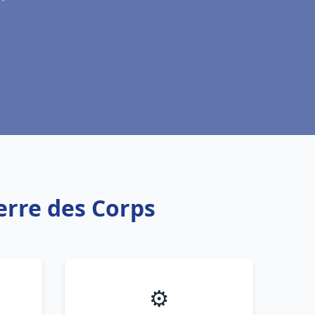
erre des Corps
⚙️