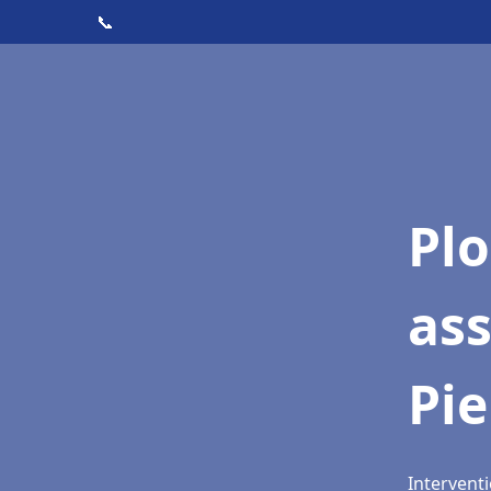
📞
Pl
as
Pie
Interventi