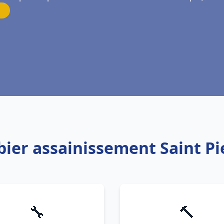
bier assainissement Saint Pi
🔧
🔨