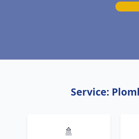
Service: Plom
🚿