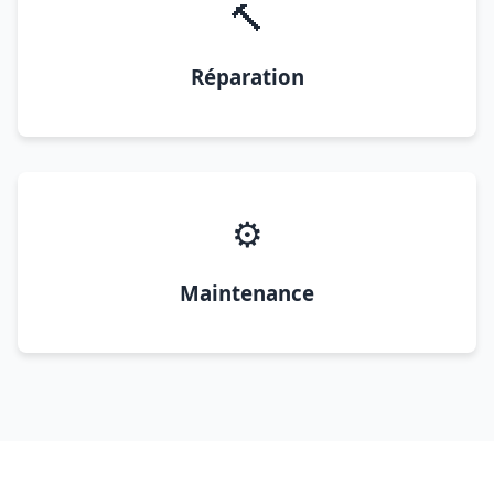
🔨
Réparation
⚙️
Maintenance