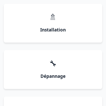
🚿
Installation
🔧
Dépannage