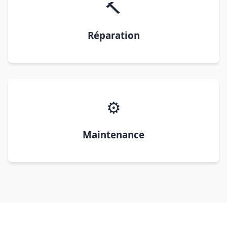
🔨
Réparation
⚙️
Maintenance