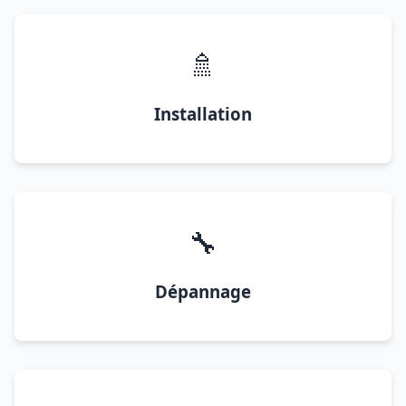
🚿
Installation
🔧
Dépannage