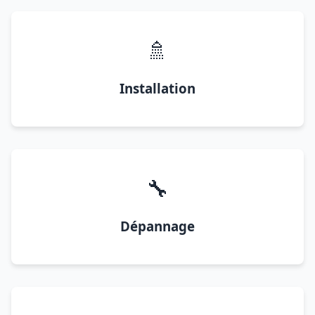
🚿
Installation
🔧
Dépannage