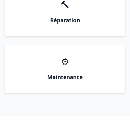
🔨
Réparation
⚙️
Maintenance