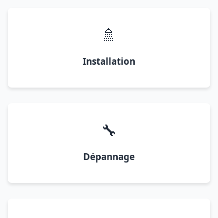
🚿
Installation
🔧
Dépannage