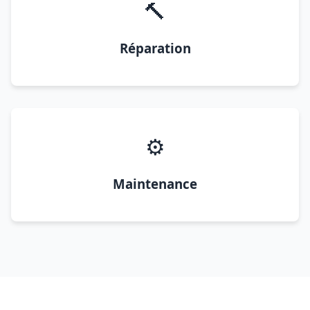
🔨
Réparation
⚙️
Maintenance